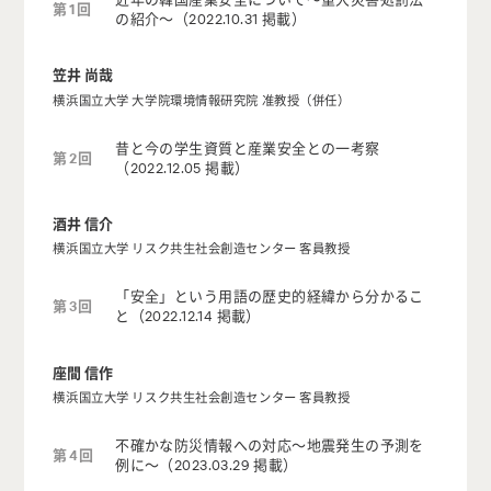
第1回
の紹介〜（2022.10.31 掲載）
笠井 尚哉
横浜国立大学 大学院環境情報研究院 准教授（併任）
昔と今の学生資質と産業安全との一考察
第2回
（2022.12.05 掲載）
酒井 信介
横浜国立大学 リスク共生社会創造センター 客員教授
「安全」という用語の歴史的経緯から分かるこ
第3回
と（2022.12.14 掲載）
座間 信作
横浜国立大学 リスク共生社会創造センター 客員教授
不確かな防災情報への対応〜地震発生の予測を
第4回
例に〜（2023.03.29 掲載）