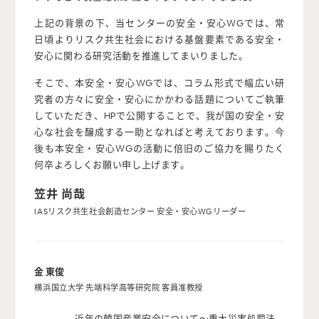
上記の背景の下、当センターの安全・安心WGでは、常
日頃よりリスク共生社会における基盤要素である安全・
安心に関わる研究活動を推進してまいりました。
そこで、本安全・安心WGでは、コラム形式で幅広い研
究者の方々に安全・安心にかかわる話題についてご執筆
していただき、HPで公開することで、我が国の安全・安
心な社会を醸成する一助となればと考えております。今
後も本安全・安心WGの活動に倍旧のご協力を賜りたく
何卒よろしくお願い申し上げます。
笠井 尚哉
IASリスク共生社会創造センター 安全・安心WGリーダー
金 東俊
横浜国立大学 先端科学高等研究院 客員准教授
近年の韓国産業安全について〜重大災害処罰法