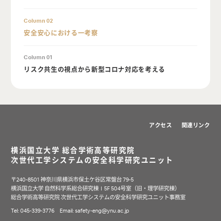
Column 02
安全安心における一考察
Column 01
リスク共生の視点から新型コロナ対応を考える
アクセス
関連リンク
横浜国立大学 総合学術高等研究院
次世代工学システムの安全科学研究ユニット
〒240-8501 神奈川県横浜市保土ケ谷区常盤台 79-5
横浜国立大学 自然科学系総合研究棟Ⅰ5F 504号室（旧・理学研究棟）
総合学術高等研究院 次世代工学システムの安全科学研究ユニット事務室
Tel: 045-339-3776 Email:
safety-eng@ynu.ac.jp