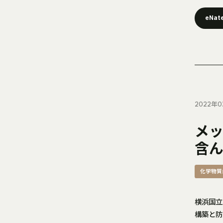
eNat
2022年0
メ
含
化学物質
横浜国立
構築と防