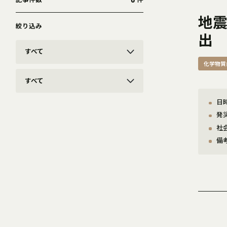
記事件数
件
地
絞り込み
出
すべて
化学物質
すべて
日時
発
社
備