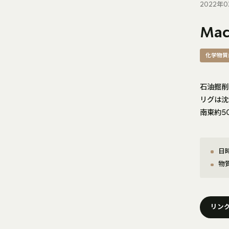
2022年0
Ma
化学物質
石油掘削
リグは沈
南東約5
日時
物
リン