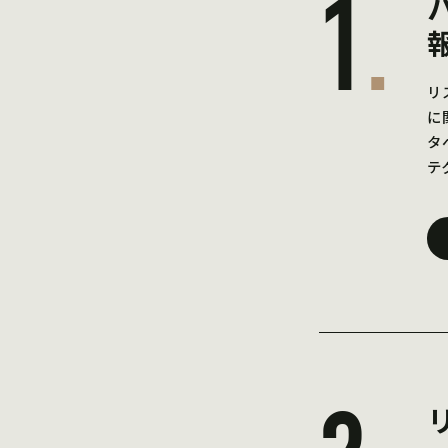
1
.
リ
に
タ
テ