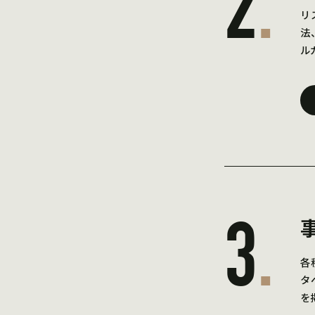
2
.
リ
法
ル
3
.
各
タ
を